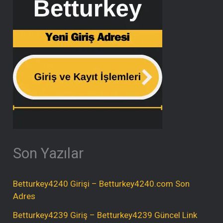
Son Yazılar
Betturkey4240 Girişi – Betturkey4240.com Son
Adres
Betturkey4239 Giriş – Betturkey4239 Güncel Link