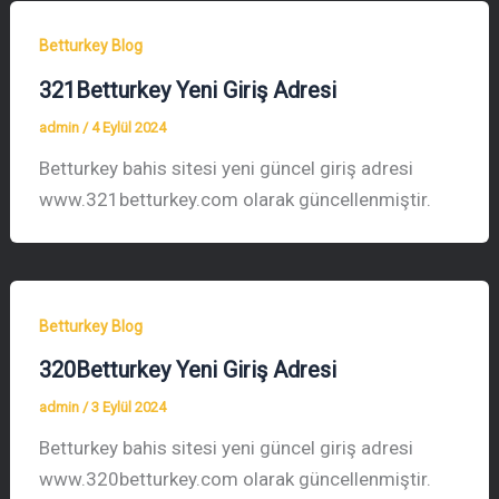
Betturkey Blog
321Betturkey Yeni Giriş Adresi
admin
/
4 Eylül 2024
Betturkey bahis sitesi yeni güncel giriş adresi
www.321betturkey.com olarak güncellenmiştir.
Betturkey Blog
320Betturkey Yeni Giriş Adresi
admin
/
3 Eylül 2024
Betturkey bahis sitesi yeni güncel giriş adresi
www.320betturkey.com olarak güncellenmiştir.