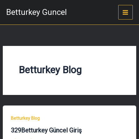
İçeriğe
Betturkey Guncel
atla
Betturkey Blog
Betturkey Blog
329Betturkey Güncel Giriş