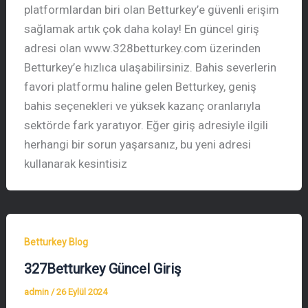
platformlardan biri olan Betturkey’e güvenli erişim
sağlamak artık çok daha kolay! En güncel giriş
adresi olan www.328betturkey.com üzerinden
Betturkey’e hızlıca ulaşabilirsiniz. Bahis severlerin
favori platformu haline gelen Betturkey, geniş
bahis seçenekleri ve yüksek kazanç oranlarıyla
sektörde fark yaratıyor. Eğer giriş adresiyle ilgili
herhangi bir sorun yaşarsanız, bu yeni adresi
kullanarak kesintisiz
Betturkey Blog
327Betturkey Güncel Giriş
admin
/
26 Eylül 2024