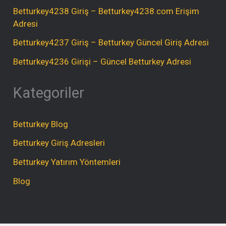
Betturkey4238 Giriş – Betturkey4238.com Erişim
Adresi
Betturkey4237 Giriş – Betturkey Güncel Giriş Adresi
Betturkey4236 Girişi – Güncel Betturkey Adresi
Kategoriler
Betturkey Blog
Betturkey Giriş Adresleri
Betturkey Yatırım Yöntemleri
Blog