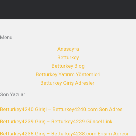
Menu
Anasayfa
Betturkey
Betturkey Blog
Betturkey Yatırım Yöntemleri
Betturkey Giriş Adresleri
Son Yazılar
Betturkey4240 Girişi – Betturkey4240.com Son Adres
Betturkey4239 Giriş – Betturkey4239 Güncel Link
Betturkey4238 Giriş – Betturkey4238.com Erişim Adresi