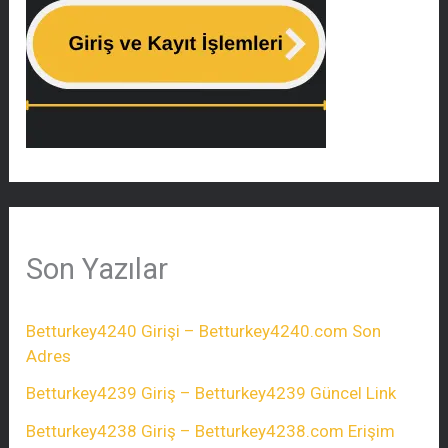
Son Yazılar
Betturkey4240 Girişi – Betturkey4240.com Son
Adres
Betturkey4239 Giriş – Betturkey4239 Güncel Link
Betturkey4238 Giriş – Betturkey4238.com Erişim