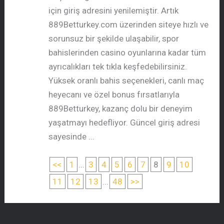
için giriş adresini yenilemiştir. Artık
889Betturkey.com üzerinden siteye hızlı ve
sorunsuz bir şekilde ulaşabilir, spor
bahislerinden casino oyunlarına kadar tüm
ayrıcalıkları tek tıkla keşfedebilirsiniz.
Yüksek oranlı bahis seçenekleri, canlı maç
heyecanı ve özel bonus fırsatlarıyla
889Betturkey, kazanç dolu bir deneyim
yaşatmayı hedefliyor. Güncel giriş adresi
sayesinde ...
<<
1
...
3
4
5
6
7
8
9
10
11
12
13
...
48
>>