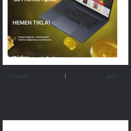
ÖNCEKI
NEXT