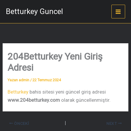
İçeriğe
Betturkey Guncel
atla
204Betturkey Yeni Giriş
Adresi
Yazan
admin
/
22 Temmuz 2024
Betturkey
bahis sitesi yeni güncel giriş adresi
www.204betturkey.com
olarak güncellenmiştir.
ÖNCEKI
NEXT