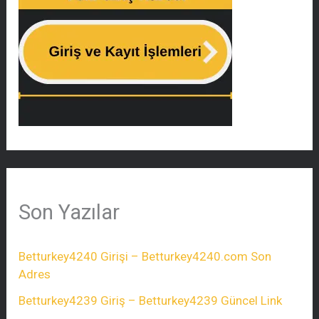
Son Yazılar
Betturkey4240 Girişi – Betturkey4240.com Son
Adres
Betturkey4239 Giriş – Betturkey4239 Güncel Link