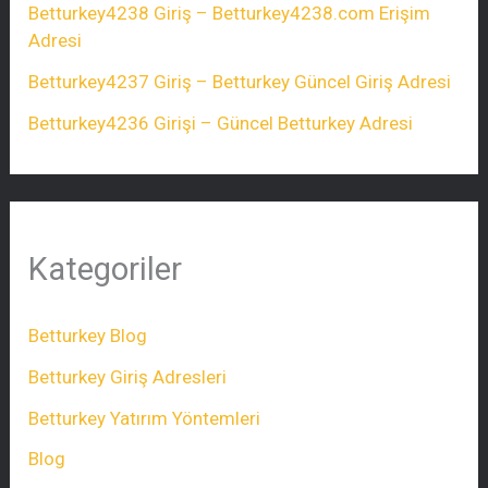
Betturkey4238 Giriş – Betturkey4238.com Erişim
Adresi
Betturkey4237 Giriş – Betturkey Güncel Giriş Adresi
Betturkey4236 Girişi – Güncel Betturkey Adresi
Kategoriler
Betturkey Blog
Betturkey Giriş Adresleri
Betturkey Yatırım Yöntemleri
Blog