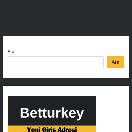
Ara
Ara