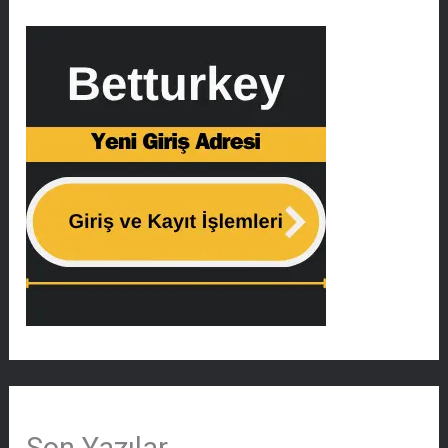
Son Yazılar