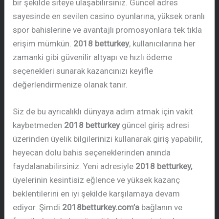
bir şekilde siteye ulaşabilirsiniz. Güncel adres
sayesinde en sevilen casino oyunlarına, yüksek oranlı
spor bahislerine ve avantajlı promosyonlara tek tıkla
erişim mümkün.
2018 betturkey
, kullanıcılarına her
zamanki gibi güvenilir altyapı ve hızlı ödeme
seçenekleri sunarak kazancınızı keyifle
değerlendirmenize olanak tanır.
Siz de bu ayrıcalıklı dünyaya adım atmak için vakit
kaybetmeden
2018 betturkey
güncel giriş adresi
üzerinden üyelik bilgilerinizi kullanarak giriş yapabilir,
heyecan dolu bahis seçeneklerinden anında
faydalanabilirsiniz. Yeni adresiyle
2018 betturkey,
üyelerinin kesintisiz eğlence ve yüksek kazanç
beklentilerini en iyi şekilde karşılamaya devam
ediyor. Şimdi
2018betturkey.com’a
bağlanın ve